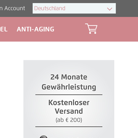
n Account
EL
ANTI-AGING