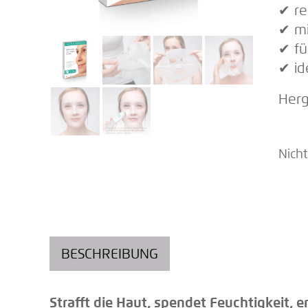
✔︎ r
✔︎ m
✔︎ f
✔︎ i
Herg
Nicht
BESCHREIBUNG
Strafft die Haut, spendet Feuchtigkeit, 