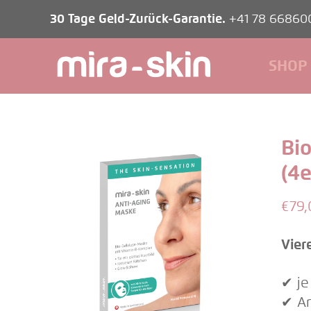
30 Tage Geld-Zurück-Garantie.
+41 78 66860
SHOP
Bi
(4e
€
79,
Vier
✔︎ j
✔︎ A