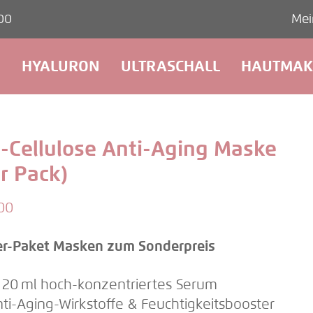
00
Mei
HYALURON
ULTRASCHALL
HAUTMAK
o-Cellulose Anti-Aging Maske
r Pack)
00
er-Paket Masken zum Sonderpreis
e 20 ml hoch-konzentriertes Serum
nti-Aging-Wirkstoffe & Feuchtigkeitsbooster