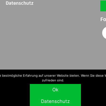
Datenschutz
Fo
e bestmögliche Erfahrung auf unserer Website bieten. Wenn Sie diese 
 Techmira AG, Kirschgartenstrasse 7, 4051 Basel, Swit
zufrieden sind.
Ok
Datenschutz