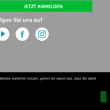
lgen Sie uns auf
Website weiterhin nutzen, gehen wir davon aus, dass Sie damit
zerland
info@techmira.com
, Telefon: +49 761